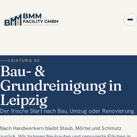
LEISTUNG 03
Bau- &
Grundreinigung in
Leipzig
Der frische Start nach Bau, Umzug oder Renovierung.
Nach Handwerkern bleibt Staub, Mörtel und Schmutz
zurück. Wir bringen Neubauten und renovierte Flächen in